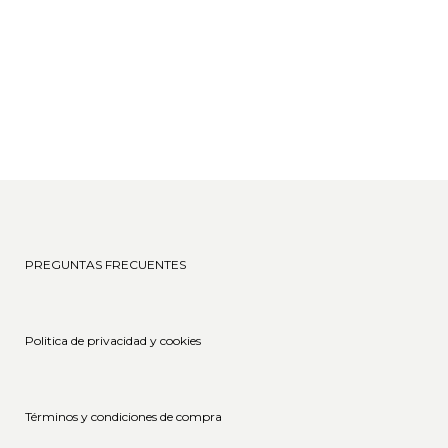
facilidad de instalación, su gran
variedad de diseños y su
accesibilidad los convierten en...
05 marzo, 2025
PREGUNTAS FRECUENTES
Politica de privacidad y cookies
Términos y condiciones de compra