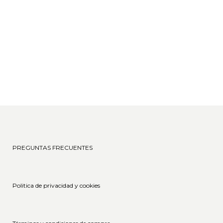
inteligentes para actualizar su
hogar sin necesidad de obra. En
este proyecto demostramos
cómo una renovación de
encimera con vinilo...
26 enero, 2026
PREGUNTAS FRECUENTES
Politica de privacidad y cookies