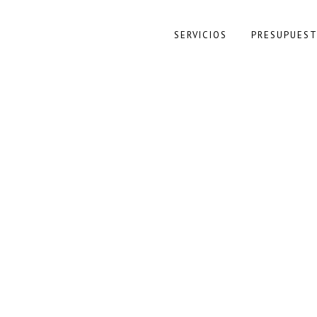
OWHIM
REFORMA SIN OBRA
TIPS DE DEC
SERVICIOS
PRESUPUEST