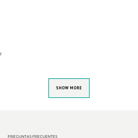
sencilla, asequible y sin
complicaciones para transformar
el corazón de tu hogar? El vinilo
im
para renovar encimeras es la
solución perfecta para darle un
aire...
22 septiembre, 2024
SHOW MORE
PREGUNTAS FRECUENTES